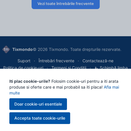
Vezi toate întrebările frecvente
Tixmondo
© 2026 Tixmondo. Toate drepturile rezervate.
Suport
Întrebări frecvente
Contactează-ne
Politica de cookie-uri
Termeni și Condiții
Schimbă limba
Iti plac cookie-urile?
Folosim cookie-uri pentru a iti arata
Tixmondo SRL
, Bucharest, Romania
produse si oferte care e mai probabil sa iti placa!
Afla mai
Reg. Com.: J2024036006007 | VAT/CIF: 50788470
multe
Doar cookie-uri esentiale
Toate plățile sunt procesate securizat prin
Netopia
, asigurând tranzacții
criptate și cele mai înalte standarde de protecție a datelor.
Accepta toate cookie-urile