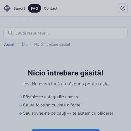
Suport
FAQ
Contact
Schimbă limba
Suport
/
Î.F.
/
Nicio întrebare găsită!
Nicio întrebare găsită!
Ups! Nu avem încă un răspuns pentru asta.
Răsfoiește categoriile noastre
Caută folosind cuvinte diferite
Sau spune-ne ce cauți — te ajutăm cu plăcere!