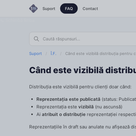
Suport
FAQ
Contact
Schimbă limba
Suport
/
Î.F.
/
Când este vizibilă distribuția pentru c
Când este vizibilă distrib
Distribuția este vizibilă pentru clienți doar când:
Reprezentația este publicată
(status: Publicat
Reprezentația este
vizibilă
(nu ascunsă)
Ai
atribuit o distribuție
reprezentației respecti
Reprezentațiile în draft sau anulate nu afișează dis