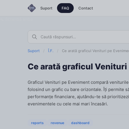
Suport
FAQ
Contact
Schimbă limba
Suport
/
Î.F.
/
Ce arată graficul Venituri pe Evenime
Ce arată graficul Venitur
Graficul Venituri pe Eveniment compară veniturile 
folosind un grafic cu bare orizontale. Îți permite
performanțe financiare, ajutându-te să prioritizez
evenimentele cu cele mai mari încasări.
reports
revenue
dashboard