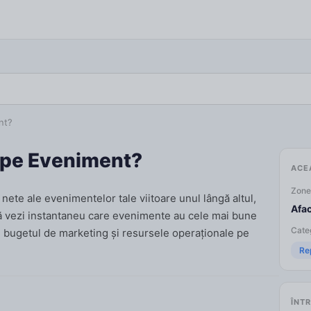
nt?
i pe Eveniment?
ACE
Zone
nete ale evenimentelor tale viitoare unul lângă altul,
Afa
 să vezi instantaneu care evenimente au cele mai bune
Categ
i bugetul de marketing și resursele operaționale pe
Re
ÎNTR