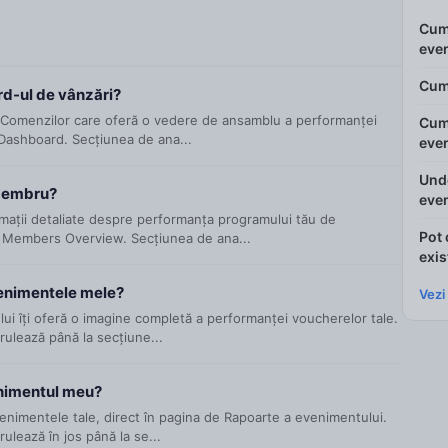
Cum 
eve
Cum 
d-ul de vânzări?
a Comenzilor care oferă o vedere de ansamblu a performanței
Cum 
 Dashboard. Secțiunea de ana...
eve
Unde
 membru?
eve
rmații detaliate despre performanța programului tău de
Pot 
 Members Overview. Secțiunea de ana...
exis
venimentele mele?
Vezi
ui îți oferă o imagine completă a performanței voucherelor tale.
ulează până la secțiune...
enimentul meu?
enimentele tale, direct în pagina de Rapoarte a evenimentului.
lează în jos până la se...