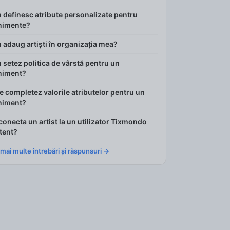
definesc atribute personalizate pentru
nimente?
adaug artiști în organizația mea?
setez politica de vârstă pentru un
niment?
 completez valorile atributelor pentru un
niment?
conecta un artist la un utilizator Tixmondo
tent?
 mai multe întrebări și răspunsuri →