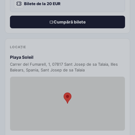
Bilete de la 20 EUR
atmosferă care ne va transforma nopțile în amintiri de
neprețuit. E vremea să te lași purtat de valurile de sunet și
culoare la SW♡IBZ!
Cumpără bilete
LOCAȚIE
Playa Soleil
Carrer del Fumarell, 1, 07817 Sant Josep de sa Talaia, Illes
Balears, Spania, Sant Josep de sa Talaia