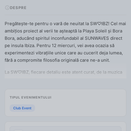
DESPRE
Pregătește-te pentru o vară de neuitat la SW♡IBZ! Cel mai
ambițios proiect al verii te așteaptă la Playa Soleil și Bora
Bora, aducând spiritul inconfundabil al SUNWAVES direct
pe insula Ibiza. Pentru 12 miercuri, vei avea ocazia să
experimentezi vibrațiile unice care au cucerit deja lumea,
fără a compromite filosofia originală care ne-a unit.
La SW♡IBZ, fiecare detaliu este atent curat, de la muzica
de calitate până la seturile extinse, care sunt deja
semnătura noastră. Designul distinctiv al evenimentului și
locurile de vis completează o experiență memorabilă,
TIPUL EVENIMENTULUI
unde apusurile și răsăriturile devin martorii momentelor
tale speciale alături de o comunitate pasionată.
Club Event
Nu rata șansa de a trăi magia verii în stilul unic al
SUNWAVES. Vino să ne bucurăm de muzica de top și de o