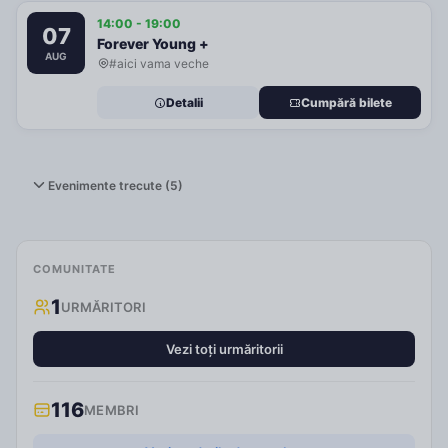
14:00 - 19:00
07
Forever Young +
AUG
#aici vama veche
Detalii
Cumpără bilete
Evenimente trecute (5)
COMUNITATE
1
URMĂRITORI
Vezi toți urmăritorii
116
MEMBRI