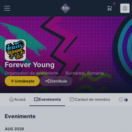
Forever Young
Organizatori de evenimente
Bucharest, Romania
Urmărește
Distribuie
Acasă
Evenimente
Carduri de membru
Des
Evenimente
AUG 2026