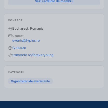
Vezi cardurile de membru
CONTACT
Bucharest, Romania
Contact
events
@fyplus.ro
fyplus.ro
tixmondo.ro/foreveryoung
CATEGORII
Organizatori de evenimente