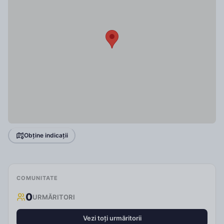
Obține indicații
COMUNITATE
0
URMĂRITORI
Vezi toți urmăritorii