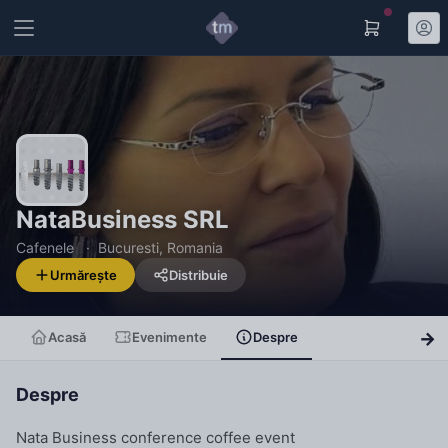
NataBusiness SRL
Cafenele
Bucuresti, Romania
Urmărește
Distribuie
Acasă
Evenimente
Despre
Despre
Nata Business conference coffee event