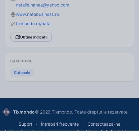
natalie.hanea
@yahoo.com
www.natabusiness.ro
tixmondo.ro/nata
Obține indicații
CATEGORII
Cafenele
Tixmondo
© 2026 Tixmondo. Toate drepturile rezervate.
Suport
Întrebări frecvente
Contactează-ne
Politica de cookie-uri
Termeni și Condiții
Schimbă limba