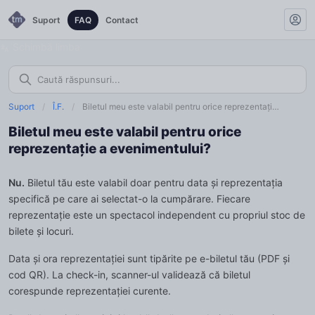
Suport
FAQ
Contact
Schimbă limba
Suport
/
Î.F.
/
Biletul meu este valabil pentru orice reprezentați…
Biletul meu este valabil pentru orice
reprezentație a evenimentului?
Nu.
Biletul tău este valabil doar pentru data și reprezentația
specifică pe care ai selectat-o la cumpărare. Fiecare
reprezentație este un spectacol independent cu propriul stoc de
bilete și locuri.
Data și ora reprezentației sunt tipărite pe e-biletul tău (PDF și
cod QR). La check-in, scanner-ul validează că biletul
corespunde reprezentației curente.