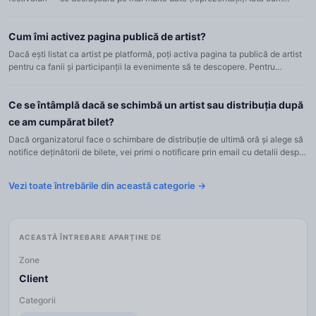
funcționează pe Tixmondo: Evenimentul are o singură pagin...
Cum îmi activez pagina publică de artist?
Dacă ești listat ca artist pe platformă, poți activa pagina ta publică de artist
pentru ca fanii și participanții la evenimente să te descopere. Pentru
aceasta: Conectează-te la contul tău Tixmondo...
Ce se întâmplă dacă se schimbă un artist sau distribuția după
ce am cumpărat bilet?
Dacă organizatorul face o schimbare de distribuție de ultimă oră și alege să
notifice deținătorii de bilete, vei primi o notificare prin email cu detalii despre
schimbare: Ce rol a fost afectat Art...
Vezi toate întrebările din această categorie →
ACEASTĂ ÎNTREBARE APARȚINE DE
Zone
Client
Categorii