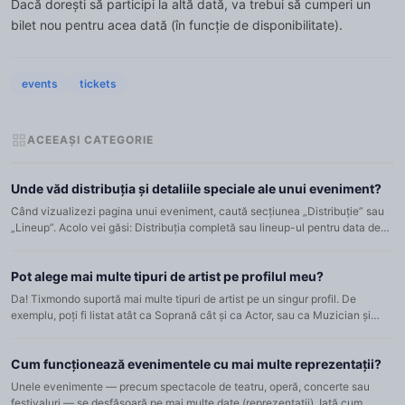
Dacă dorești să participi la altă dată, va trebui să cumperi un
bilet nou pentru acea dată (în funcție de disponibilitate).
events
tickets
ACEEAȘI CATEGORIE
Unde văd distribuția și detaliile speciale ale unui eveniment?
Când vizualizezi pagina unui eveniment, caută secțiunea „Distribuție” sau
„Lineup”. Acolo vei găsi: Distribuția completă sau lineup-ul pentru data de
spectacol selectată Rolul fiecărui artist (pent...
Pot alege mai multe tipuri de artist pe profilul meu?
Da! Tixmondo suportă mai multe tipuri de artist pe un singur profil. De
exemplu, poți fi listat atât ca Soprană cât și ca Actor, sau ca Muzician și
Dansator. Pentru a-ți gestiona tipurile: Mergi la...
Cum funcționează evenimentele cu mai multe reprezentații?
Unele evenimente — precum spectacole de teatru, operă, concerte sau
festivaluri — se desfășoară pe mai multe date (reprezentații). Iată cum