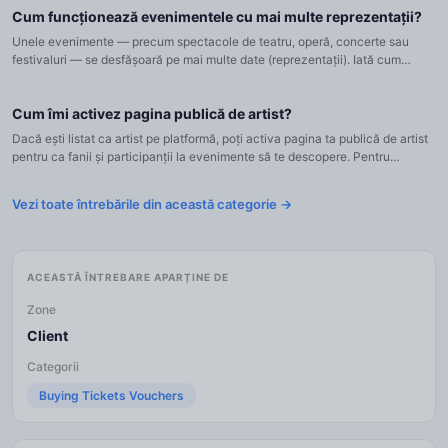
Cum funcționează evenimentele cu mai multe reprezentații?
Unele evenimente — precum spectacole de teatru, operă, concerte sau
festivaluri — se desfășoară pe mai multe date (reprezentații). Iată cum
funcționează pe Tixmondo: Evenimentul are o singură pagin...
Cum îmi activez pagina publică de artist?
Dacă ești listat ca artist pe platformă, poți activa pagina ta publică de artist
pentru ca fanii și participanții la evenimente să te descopere. Pentru
aceasta: Conectează-te la contul tău Tixmondo...
Vezi toate întrebările din această categorie →
ACEASTĂ ÎNTREBARE APARȚINE DE
Zone
Client
Categorii
Buying Tickets Vouchers