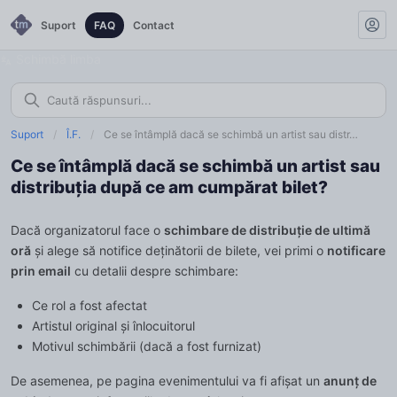
Suport
FAQ
Contact
Schimbă limba
Suport
/
Î.F.
/
Ce se întâmplă dacă se schimbă un artist sau distr…
Ce se întâmplă dacă se schimbă un artist sau
distribuția după ce am cumpărat bilet?
Dacă organizatorul face o
schimbare de distribuție de ultimă
oră
și alege să notifice deținătorii de bilete, vei primi o
notificare
prin email
cu detalii despre schimbare:
Ce rol a fost afectat
Artistul original și înlocuitorul
Motivul schimbării (dacă a fost furnizat)
De asemenea, pe pagina evenimentului va fi afișat un
anunț de