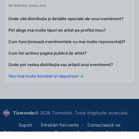
ÎNTREBĂRI SIMILARE
Unde văd distribuția și detaliile speciale ale unui eveniment?
Pot alege mai multe tipuri de artist pe profilul meu?
Cum funcționează evenimentele cu mai multe reprezentații?
Cum îmi activez pagina publică de artist?
Unde pot vedea distribuția sau artiștii unui eveniment?
Vezi mai multe întrebări și răspunsuri →
Tixmondo
© 2026 Tixmondo. Toate drepturile rezervate.
Suport
Întrebări frecvente
Contactează-ne
Politica de cookie-uri
Termeni și Condiții
Schimbă limba