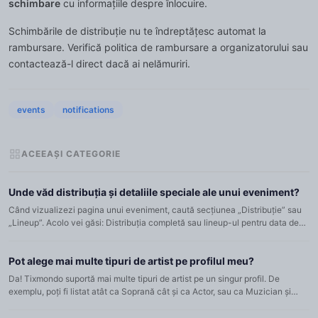
schimbare
cu informațiile despre înlocuire.
Schimbările de distribuție nu te îndreptățesc automat la
rambursare. Verifică politica de rambursare a organizatorului sau
contactează-l direct dacă ai nelămuriri.
events
notifications
ACEEAȘI CATEGORIE
Unde văd distribuția și detaliile speciale ale unui eveniment?
Când vizualizezi pagina unui eveniment, caută secțiunea „Distribuție” sau
„Lineup”. Acolo vei găsi: Distribuția completă sau lineup-ul pentru data de
spectacol selectată Rolul fiecărui artist (pent...
Pot alege mai multe tipuri de artist pe profilul meu?
Da! Tixmondo suportă mai multe tipuri de artist pe un singur profil. De
exemplu, poți fi listat atât ca Soprană cât și ca Actor, sau ca Muzician și
Dansator. Pentru a-ți gestiona tipurile: Mergi la...