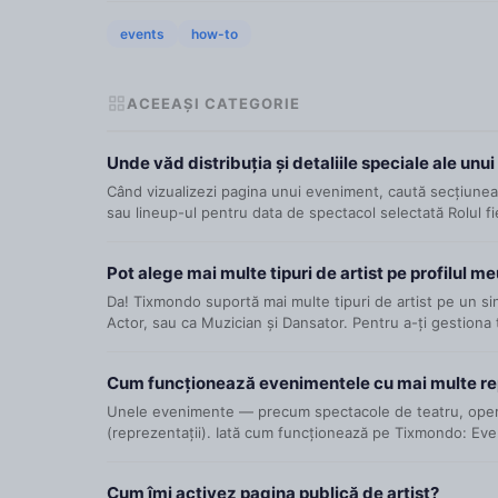
events
how-to
ACEEAȘI CATEGORIE
Unde văd distribuția și detaliile speciale ale un
Când vizualizezi pagina unui eveniment, caută secțiunea „
sau lineup-ul pentru data de spectacol selectată Rolul fie
Pot alege mai multe tipuri de artist pe profilul m
Da! Tixmondo suportă mai multe tipuri de artist pe un sing
Actor, sau ca Muzician și Dansator. Pentru a-ți gestiona ti
Cum funcționează evenimentele cu mai multe re
Unele evenimente — precum spectacole de teatru, operă
(reprezentații). Iată cum funcționează pe Tixmondo: Eve
Cum îmi activez pagina publică de artist?