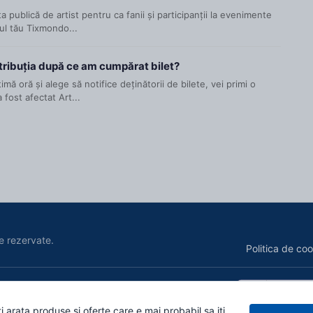
ta publică de artist pentru ca fanii și participanții la evenimente
ul tău Tixmondo...
stribuția după ce am cumpărat bilet?
mă oră și alege să notifice deținătorii de bilete, vei primi o
 fost afectat Art...
e rezervate.
Politica de coo
i arata produse si oferte care e mai probabil sa iti