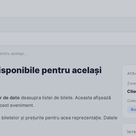
pentru același…
isponibile pentru același
ACE
Zone
Clie
r de date
deasupra listei de bilete. Aceasta afișează
Categ
acest eveniment.
Bu
 biletelor și prețurile pentru acea reprezentație. Datele
ÎNTR