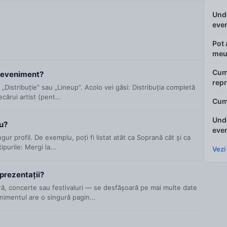
Unde
eve
Pot 
meu
Cum
ui eveniment?
repr
Distribuție” sau „Lineup”. Acolo vei găsi: Distribuția completă
cărui artist (pent...
Cum 
Unde
eu?
eve
ur profil. De exemplu, poți fi listat atât ca Soprană cât și ca
purile: Mergi la...
Vezi
prezentații?
, concerte sau festivaluri — se desfășoară pe mai multe date
nimentul are o singură pagin...