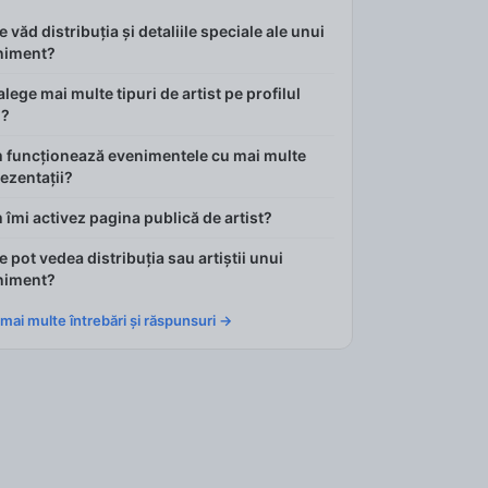
 văd distribuția și detaliile speciale ale unui
niment?
alege mai multe tipuri de artist pe profilul
?
 funcționează evenimentele cu mai multe
ezentații?
îmi activez pagina publică de artist?
 pot vedea distribuția sau artiștii unui
niment?
 mai multe întrebări și răspunsuri →