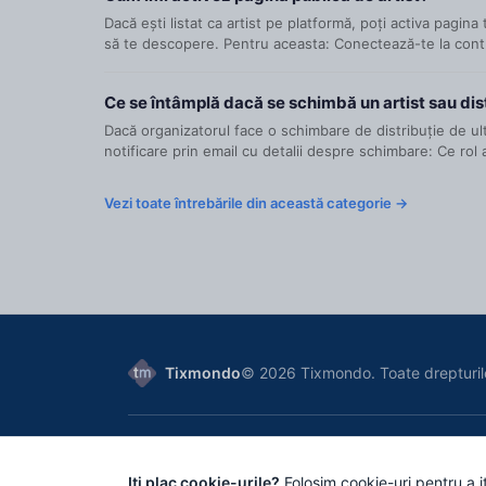
Dacă ești listat ca artist pe platformă, poți activa pagina 
să te descopere. Pentru aceasta: Conectează-te la cont
Ce se întâmplă dacă se schimbă un artist sau di
Dacă organizatorul face o schimbare de distribuție de ulti
notificare prin email cu detalii despre schimbare: Ce rol a
Vezi toate întrebările din această categorie →
Tixmondo
© 2026 Tixmondo. Toate drepturil
Tixmondo SRL
, Bucharest, Romania
Reg. Com.: J2024036006007 | VAT/CIF: 50788470
Iti plac cookie-urile?
Folosim cookie-uri pentru a it