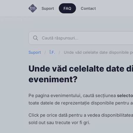
Suport
FAQ
Contact
Schimbă limba
Suport
/
Î.F.
/
Unde văd celelalte date disponibile 
Unde văd celelalte date d
eveniment?
Pe pagina evenimentului, caută secțiunea
selecto
toate datele de reprezentație disponibile pentru 
Click pe orice dată pentru a vedea disponibilitatea
sold out sau trecute vor fi gri.