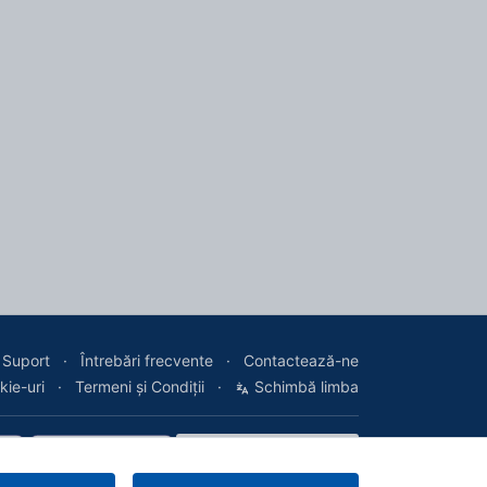
Suport
Întrebări frecvente
Contactează-ne
kie-uri
Termeni și Condiții
Schimbă limba