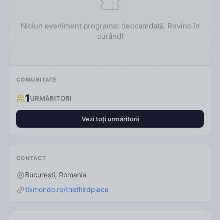
Niciun eveniment programat deocamdată. Revino în
curând!
COMUNITATE
1
URMĂRITORI
Vezi toți urmăritorii
CONTACT
București, Romania
tixmondo.ro/thethirdplace