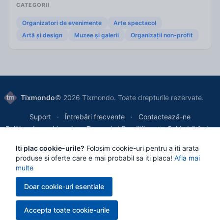
CATEGORII
Organizatori de evenimente
Arte spectacol
Artă și design
Muzee și galerii
Organizații non-profit
Tixmondo
© 2026 Tixmondo. Toate drepturile rezervate.
Suport
Întrebări frecvente
Contactează-ne
Politica de cookie-uri
Termeni și Condiții
Schimbă limba
Iti plac cookie-urile?
Folosim cookie-uri pentru a iti arata
Tixmondo SRL
, Bucharest, Romania
produse si oferte care e mai probabil sa iti placa!
Afla mai
Reg. Com.: J2024036006007 | VAT/CIF: 50788470
multe
Doar cookie-uri esentiale
Toate plățile sunt procesate securizat prin
Netopia
, asigurând tranzacții
Accepta toate cookie-urile
criptate și cele mai înalte standarde de protecție a datelor.