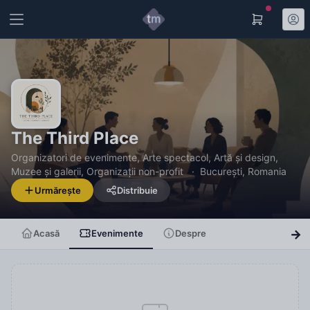
The Third Place
Organizatori de evenimente, Arte spectacol, Artă și design,
Muzee și galerii, Organizații non-profit
București, Romania
Urmărește
Distribuie
Acasă
Evenimente
Despre