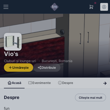
Vio's
Cluburi și lounge-uri
București, Romania
Urmărește
Distribuie
Acasă
Evenimente
Despre
Despre
Citește mai mult
fun