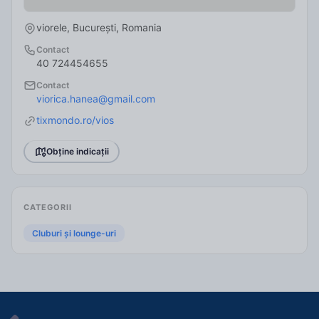
viorele, București, Romania
Contact
40 724454655
Contact
viorica.hanea
@gmail.com
tixmondo.ro/vios
Obține indicații
CATEGORII
Cluburi și lounge-uri