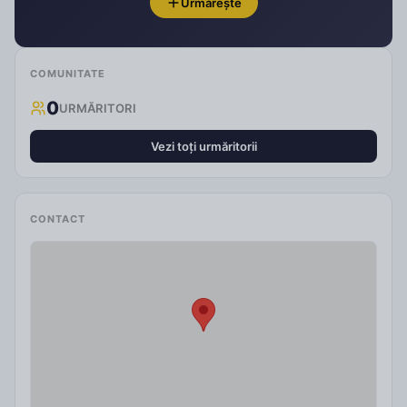
Urmărește
COMUNITATE
0
URMĂRITORI
Vezi toți urmăritorii
CONTACT