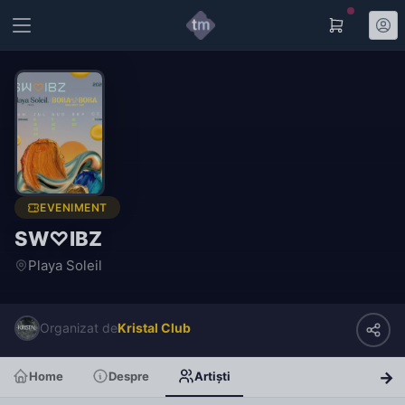
EVENIMENT
SW♡IBZ
Playa Soleil
Organizat de
Kristal Club
Home
Despre
Artiști