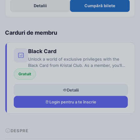
Detalii
Cumpără bilete
Carduri de membru
Black Card
Unlock a world of exclusive privileges with the
Black Card from Kristal Club. As a member, you’ll
enjoy priority access to the most sought-after
Gratuit
events and experiences. No more waiting in long
lines or missing out on sold-out shows. With your
Detalii
Black Card in hand, you’re always at the front of
the line, securing your spot at the heart of
Login pentru a te înscrie
unforgettable moments. But that’s not all—your
Black Card grants you incredible savings with
member-only prices on tickets and services. Each
event brings you exclusive offers, enhancing your
experiences while keeping your budget in check.
DESPRE
Plus, as part of the Kristal Club community, you’ll