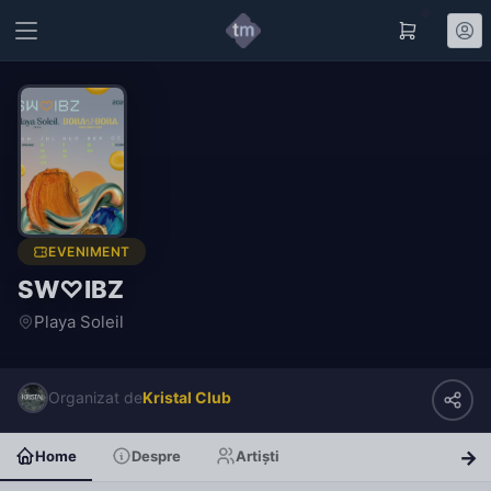
EVENIMENT
SW♡IBZ
Playa Soleil
Organizat de
Kristal Club
Home
Despre
Artiști