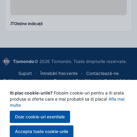
Obține indicații
Tixmondo
© 2026 Tixmondo. Toate drepturile rezervate.
Suport
Întrebări frecvente
Contactează-ne
Politica de cookie-uri
Termeni și Condiții
Schimbă limba
Iti plac cookie-urile?
Folosim cookie-uri pentru a iti arata
Tixmondo SRL
, Bucharest, Romania
produse si oferte care e mai probabil sa iti placa!
Afla mai
Reg. Com.: J2024036006007 | VAT/CIF: 50788470
multe
Doar cookie-uri esentiale
Toate plățile sunt procesate securizat prin
Netopia
, asigurând tranzacții
Accepta toate cookie-urile
criptate și cele mai înalte standarde de protecție a datelor.