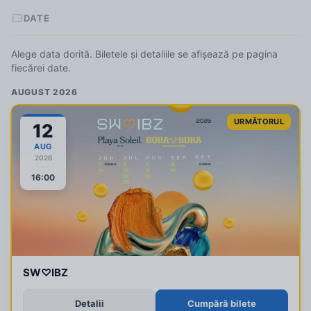
DATE
Alege data dorită. Biletele și detaliile se afișează pe pagina
fiecărei date.
AUGUST 2026
URMĂTORUL
12
AUG
2026
16:00
SW♡IBZ
Detalii
Cumpără bilete