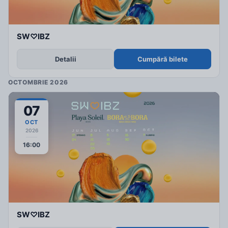
SW♡IBZ
Detalii
Cumpără bilete
OCTOMBRIE 2026
07
OCT
2026
16:00
SW♡IBZ