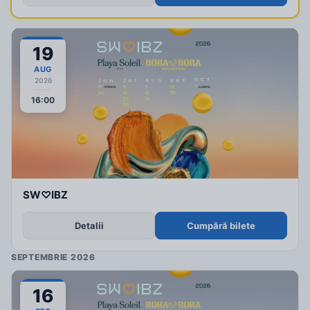
19
AUG
2026
16:00
SW♡IBZ
Detalii
Cumpără bilete
SEPTEMBRIE 2026
16