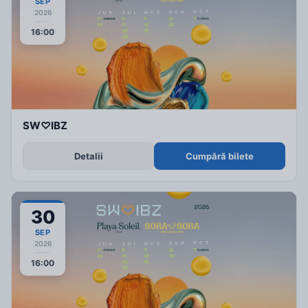
SEP
2026
16:00
SW♡IBZ
Detalii
Cumpără bilete
30
SEP
2026
16:00